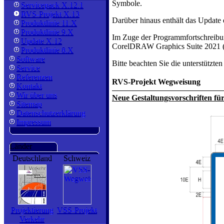
Symbole.
Servicepack X.12.1
RVS-Projekt X.13
Darüber hinaus enthält das Update 
Produktlinie 11.X
Produktlinie 9.X
Im Zuge der Programmfortschreibu
Update X.12
CorelDRAW Graphics Suite 2021 (Ent
Produktlinie 8.X
Software
Bitte beachten Sie die unterstützte
Service
Referenzen
RVS-Projekt Wegweisung
Kontakt
Wir über uns
Neue Gestaltungsvorschriften fü
Sitemap
Datenschutzerklärung
Impressum
Länder
Deutschland
Schweiz
Projektierung
VSS-Projekt
Verkehr