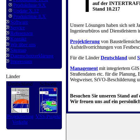
auf der INTERTRAFF
Produktlinie 9.X
Stand 10.217
Update X.12
Produktlinie 8.X
Software
Unsere Lösungen haben sich seit J
Service
Ingenieurbüros und Dienstleistern 
Referenzen
Kontakt
Projektierung
von Baustellensich
Wir über uns
Aufstellvorrichtungen von Festbes
Sitemap
Datenschutzerklärung
Für die Länder
Deutschland
und
S
Impressum
Management
mit integriertem GIS
Straßendaten etc. für die Planung,
Länder
Wegweiser, StVO-Beschilderung u
Deutschland
Schweiz
Besuchen Sie unseren Stand a
Wir freuen uns auf ein persönlic
Projektierung
VSS-Projekt
Verkehr