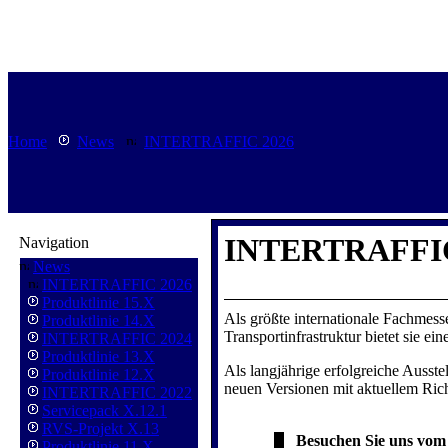
Home
News
INTERTRAFFIC 2026
INTERTRAFFIC 
Navigation
News
INTERTRAFFIC 2026
Produktlinie 15.X
Als größte internationale Fachmes
Produktlinie 14.X
Transportinfrastruktur bietet sie e
INTERTRAFFIC 2024
Produktlinie 13.X
Als langjährige erfolgreiche Ausste
Produktlinie 12.X
neuen Versionen mit aktuellem Rich
INTERTRAFFIC 2022
Servicepack X.12.1
RVS-Projekt X.13
Besuchen Sie uns vom 
Produktlinie 11.X